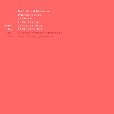
Prof. Harald Hullmann
Mühlenstraße 28
47798 Krefel
fon
02151 | 270 47
mobil
0171 | 191 76 26
fax
02151 | 200 99 7
mail
hullmann@hullmann-gimmler.de
home
www.hullmann-gimmler.de